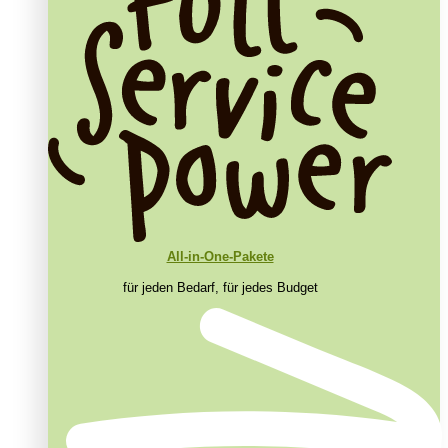
All-in-One-Pakete
für jeden Bedarf, für jedes Budget