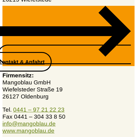
Kontakt & Anfahrt
Firmensitz:
Mangoblau GmbH
Wiefelsteder Straße 19
26127 Oldenburg
Tel.
0441 – 97 21 22 23
Fax 0441 – 304 33 8 50
info@mangoblau.de
www.mangoblau.de