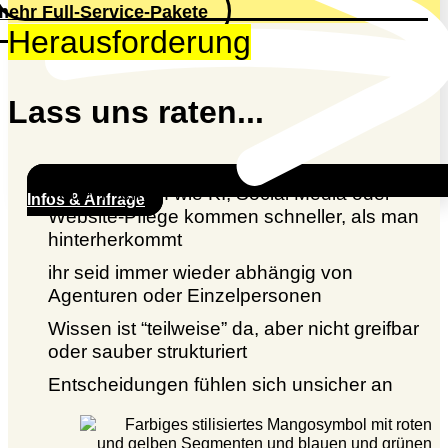
mehr Full-Service-Pakete
Herausforderung
Lass uns raten...
neue Themen wie KI, Social Media oder
Infos & Anfrage
Website-Pflege kommen schneller, als man
hinterherkommt
ihr seid immer wieder abhängig von
Agenturen oder Einzelpersonen
Wissen ist “teilweise” da, aber nicht greifbar
oder sauber strukturiert
Entscheidungen fühlen sich unsicher an