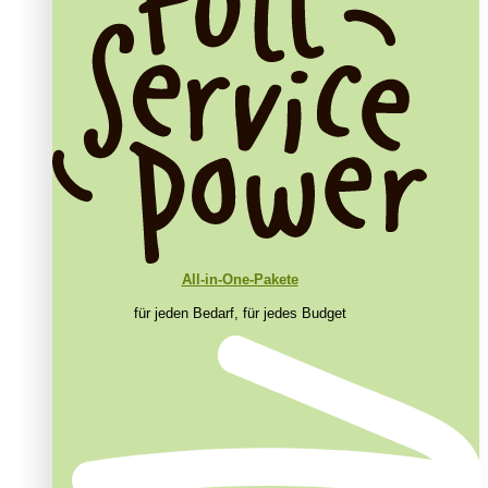
All-in-One-Pakete
für jeden Bedarf, für jedes Budget