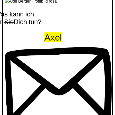
as kann ich
ür
Sie
Dich tun?
Axel