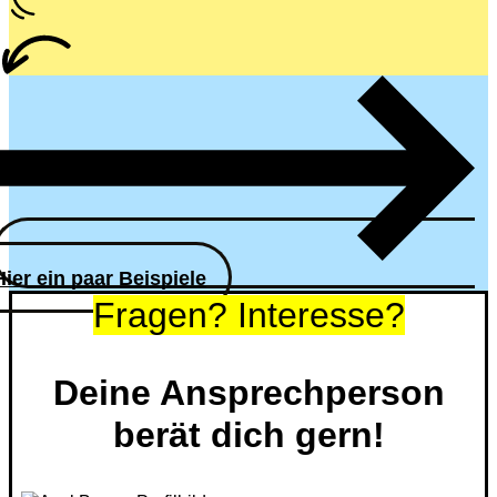
Hier ein paar Beispiele
Fragen? Interesse?
Deine Ansprechperson
berät dich gern!