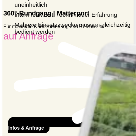
uneinheitlich
360°-Rundgang | Matterport
Intern fehlt Zeit, Technik oder Erfahrung
Mehrere Einsatzzwecke müssen gleichzeitig
Für maximale Kundenbindung und Reichweite
bedient werden
auf Anfrage
Infos & Anfrage