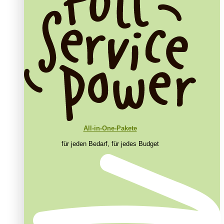
All-in-One-Pakete
für jeden Bedarf, für jedes Budget