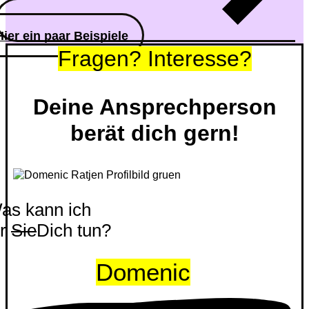
Hier ein paar Beispiele
Fragen? Interesse?
Deine Ansprechperson
berät dich gern!
as kann ich
ür
Sie
Dich tun?
Domenic