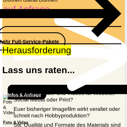
Drohnen! Überall Drohnen!
auf Anfrage
mehr Full-Service-Pakete
Herausforderung
Lass uns raten...
Ihr braucht Bilder und Videos für Website,
Infos & Anfrage
Social Media oder Print?
Euer bisheriger Imagefilm wirkt veraltet oder
schreit nach Hobbyproduktion?
Foto & Video
Stil, Qualität und Formate des Materials sind