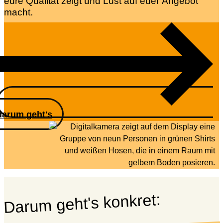
eure Qualität zeigt und Lust auf euer Angebot
macht.
darum geht's
Darum geht's konkret: