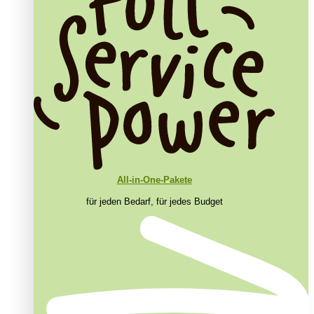
All-in-One-Pakete
für jeden Bedarf, für jedes Budget