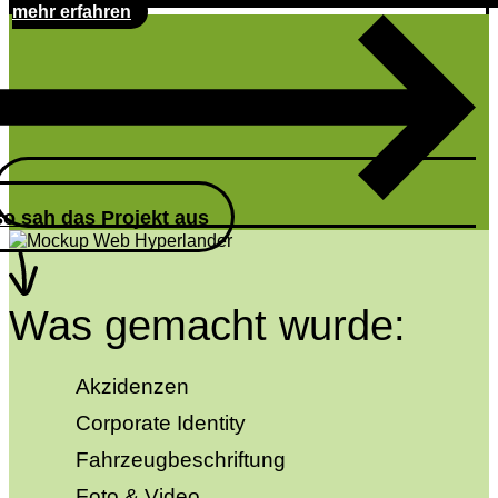
mehr erfahren
so sah das Projekt aus
Was gemacht wurde:
Akzidenzen
|
Corporate Identity
|
Fahrzeugbeschriftung
|
Foto & Video
|