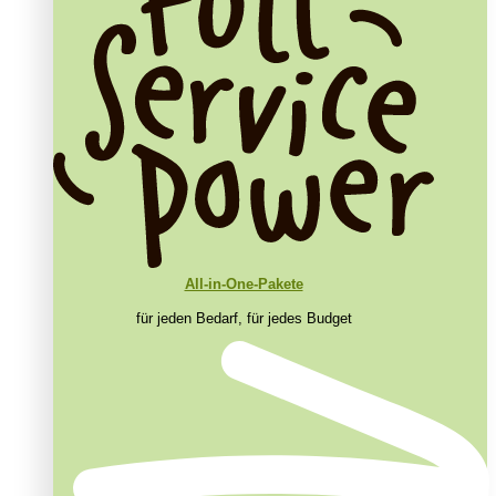
All-in-One-Pakete
für jeden Bedarf, für jedes Budget