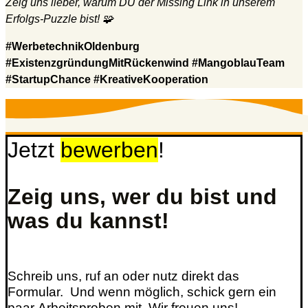
Zeig uns lieber, warum DU der Missing Link in unserem
Erfolgs-Puzzle bist!
🧩
#WerbetechnikOldenburg
#ExistenzgründungMitRückenwind #MangoblauTeam
#StartupChance #KreativeKooperation
Jetzt
bewerben
!
Zeig uns, wer du bist und
was du kannst!
Schreib uns, ruf an oder nutz direkt das
Formular. Und wenn möglich, schick gern ein
paar Arbeitsproben mit. Wir freuen uns!