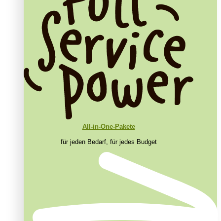
All-in-One-Pakete
für jeden Bedarf, für jedes Budget