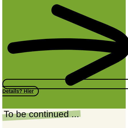
Details? Hier
To be continued ...