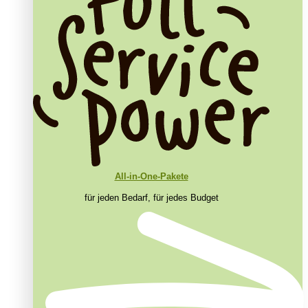
All-in-One-Pakete
für jeden Bedarf, für jedes Budget