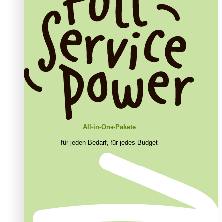
All-in-One-Pakete
für jeden Bedarf, für jedes Budget