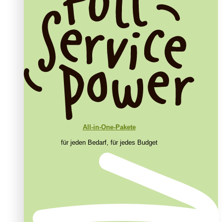
All-in-One-Pakete
für jeden Bedarf, für jedes Budget