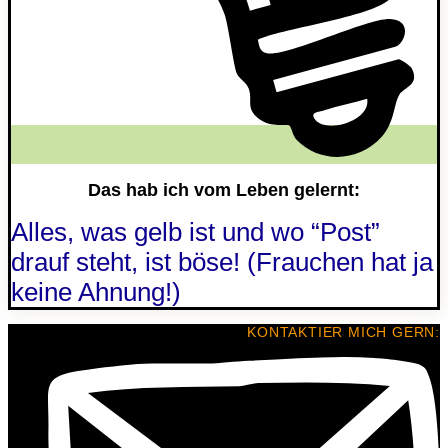
Das hab ich vom Leben gelernt:
Alles, was gelb ist und wo “Post”
drauf steht, ist böse! (Frauchen hat ja
keine Ahnung!)
KONTAKTIER MICH GERN: