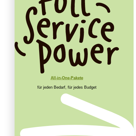
All-in-One-Pakete
für jeden Bedarf, für jedes Budget