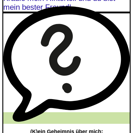
mein bester Freund!
(K)ein Geheimnis über mich: